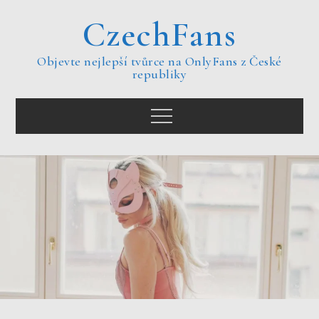
Skip
CzechFans
to
content
Objevte nejlepší tvůrce na OnlyFans z České
republiky
Menu