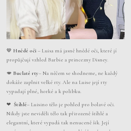
🤎
Hnědé oči
– Luisa má jasně hnědé oči, které jí
propůjčují vzhled Barbie a princezny Disney.
💋
Buclaté rty
– Na něčem se shodneme, ne každý
dokáže zaplnit velké rty. Ale na Luise její rty
vypadají plné, horké a k polibku.
❤ ️
Štíhlé
– Luisino tělo je pohled pro bolavé oči.
Nikdy jste neviděli tělo tak přirozeně štíhlé a
elegantní, které vypadá tak nenuceně šik. Její