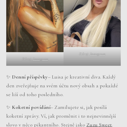
Zdroj:
Instagram
Zdroj:
Instagram
✨
Denní příspěvky
– Luisa je kreativní diva. Každý
den zveřejňuje na svém účtu nový obsah a pokaždé
se liší od toho posledního.
✨
Koketní povídání
– Zamilujete si, jak posílá
koketní zprávy. Ví, jak proměnit i to nejnevinnější
slovo v něco pikantního. Stejně jako
Zuzu Sweet
.