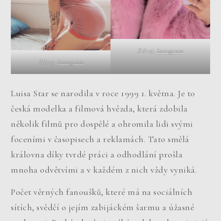
Zdroj:
Instagram
Zdroj:
Instagram
Luisa Star se narodila v roce 1999 1. května. Je to
česká modelka a filmová hvězda, která zdobila
několik filmů pro dospělé a ohromila lidi svými
foceními v časopisech a reklamách. Tato smělá
královna díky tvrdé práci a odhodlání prošla
mnoha odvětvími a v každém z nich vždy vyniká.
Počet věrných fanoušků, které má na sociálních
sítích, svědčí o jejím zabijáckém šarmu a úžasné