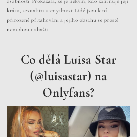
osobnosti. Prokázala, že je někým, kdo zahrnuje její
krásu, sexualitu a smyslnost. Lidé jsou k ní
přirozeně přitahováni a jejího obsahu se prostě
nemohou nabažit.
Co dělá Luisa Star
(@luisastar) na
Onlyfans?