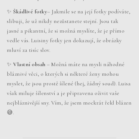
✨
Škádlivé fotky
– Jakmile se na její fotky podíváte,
slibuji, že už nikdy nezůstanete stejní. Jsou tak
jasné a pikantní, že si možná myslíte, že je přímo
vedle vás. Luisiny fotky jen dokazují, že obrázky
mluví za tisíc slov.
✨
Vlastní obsah
– Možná máte na mysli náhodné
bláznivé věci, o kterých si některé ženy mohou
myslet, že jsou prostě šílené (hej, žádný soud). Luisa
však miluje šílenství a je připravena oživit vaše
nejbláznivější sny. Vím, že jsem mockrát řekl blázen
😅.