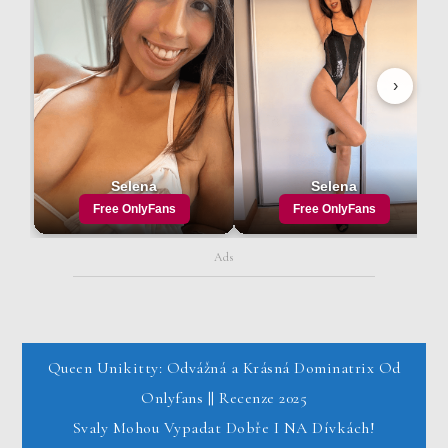
Ads
Post
Queen Unikitty: Odvážná a Krásná Dominatrix Od
Onlyfans || Recenze 2025
navigation
Svaly Mohou Vypadat Dobře I NA Dívkách!