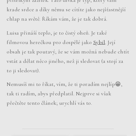
přítelkyni zážitek. Tato dívka je typ, který vám
krade srdce a díky němu se cítíte jako nejšťastnější
chlap na světě. Říkám vám, že je tak dobrá.
Luisa přináší teplo, je to čistý oheň. Je také
filmovou herečkou pro dospělé jako
Sybil
. Její
obsah je tak poutavý, že se vám možná nebude chtít
vstát a dělat něco jiného, ​​než ji sledovat (a stojí za
to ji sledovat).
Nemusíš mi to říkat, vím, že ti poradím nejlíp😁,
tak ti radím, abys předplatil. Nejprve si však
přečtěte tento článek; urychlí vás to.