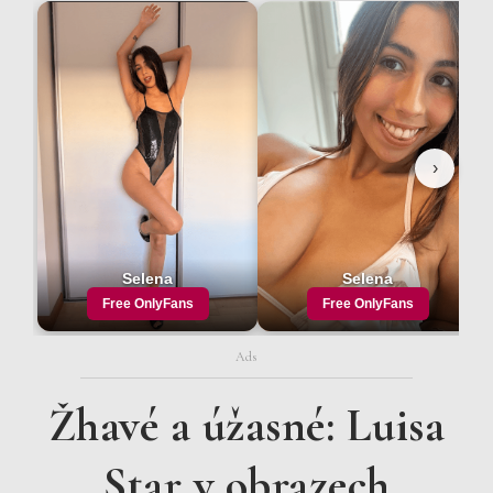
Ads
Žhavé a úžasné: Luisa
Star v obrazech