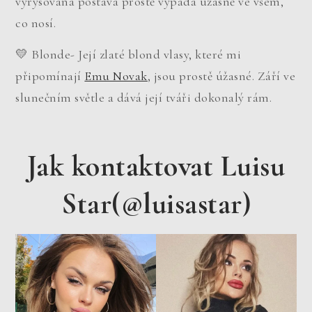
vyrýsovaná postava prostě vypadá úžasně ve všem,
co nosí.
💛 Blonde- Její zlaté blond vlasy, které mi
připomínají
Emu Novak
, jsou prostě úžasné. Září ve
slunečním světle a dává její tváři dokonalý rám.
Jak kontaktovat Luisu
Star(@luisastar)